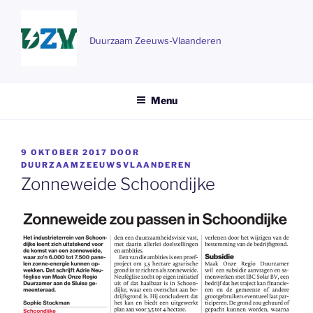
Ga
naar
de
Duurzaam Zeeuws-Vlaanderen
inhoud
Menu
GEPLAATST
9 OKTOBER 2017
DOOR
OP
DUURZAAMZEEUWSVLAANDEREN
Zonneweide Schoondijke