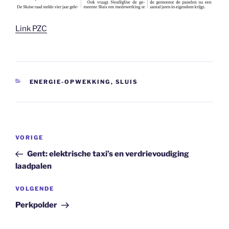
Link PZC
CATEGORIEËN
ENERGIE-OPWEKKING
,
SLUIS
Bericht
Vorig
VORIGE
navigatie
bericht
Gent: elektrische taxi’s en verdrievoudiging
laadpalen
Volgend
VOLGENDE
bericht
Perkpolder