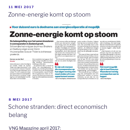
GEPLAATST
11 MEI 2017
OP
Zonne-energie komt op stoom
GEPLAATST
8 MEI 2017
OP
Schone stranden: direct economisch
belang
VNG Magazine april 2017: