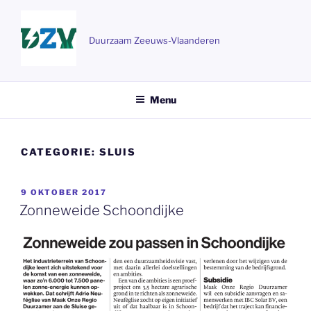
Ga
naar
de
Duurzaam Zeeuws-Vlaanderen
inhoud
Menu
CATEGORIE:
SLUIS
GEPLAATST
9 OKTOBER 2017
OP
Zonneweide Schoondijke