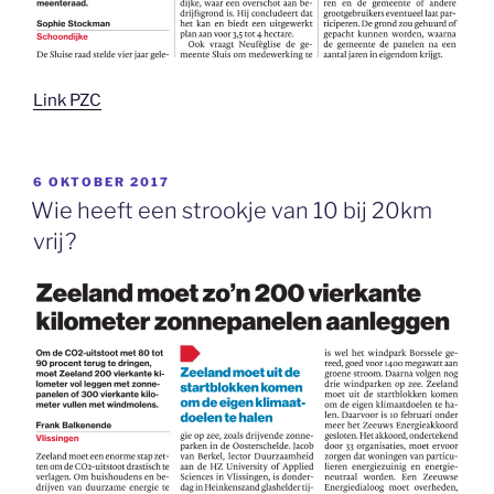
Link PZC
GEPLAATST
6 OKTOBER 2017
OP
Wie heeft een strookje van 10 bij 20km
vrij?