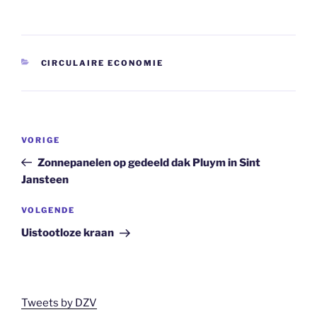
CATEGORIEËN
CIRCULAIRE ECONOMIE
Bericht
Vorig
VORIGE
navigatie
bericht
Zonnepanelen op gedeeld dak Pluym in Sint
Jansteen
Volgend
VOLGENDE
bericht
Uistootloze kraan
Tweets by DZV