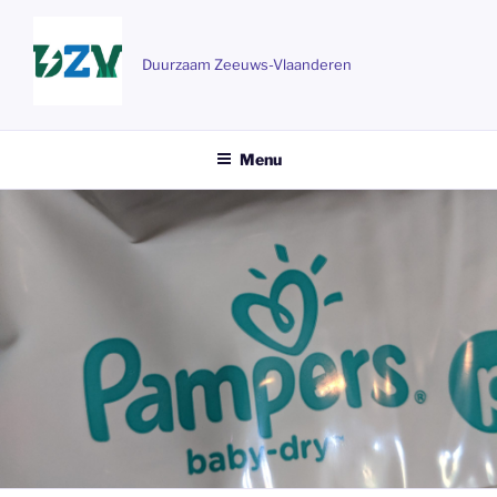
Ga
naar
de
Duurzaam Zeeuws-Vlaanderen
inhoud
Menu