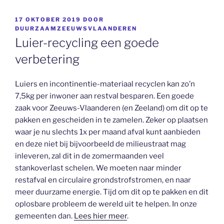
GEPLAATST
17 OKTOBER 2019
DOOR
OP
DUURZAAMZEEUWSVLAANDEREN
Luier-recycling een goede
verbetering
Luiers en incontinentie-materiaal recyclen kan zo’n
7,5kg per inwoner aan restval besparen. Een goede
zaak voor Zeeuws-Vlaanderen (en Zeeland) om dit op te
pakken en gescheiden in te zamelen. Zeker op plaatsen
waar je nu slechts 1x per maand afval kunt aanbieden
en deze niet bij bijvoorbeeld de milieustraat mag
inleveren, zal dit in de zomermaanden veel
stankoverlast schelen. We moeten naar minder
restafval en circulaire grondstrofstromen, en naar
meer duurzame energie. Tijd om dit op te pakken en dit
oplosbare probleem de wereld uit te helpen. In onze
gemeenten dan.
Lees hier meer
.