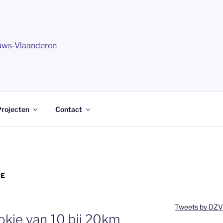
uws-Vlaanderen
rojecten
Contact
IE
Tweets by DZV
okje van 10 bij 20km