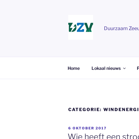
Ga
naar
de
inhoud
Duurzaam Zee
Home
Lokaal nieuws
P
CATEGORIE:
WINDENERG
GEPLAATST
6 OKTOBER 2017
OP
Wie heeft een stro